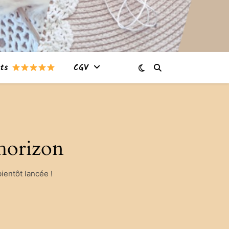
nts
CGV
’horizon
ientôt lancée !