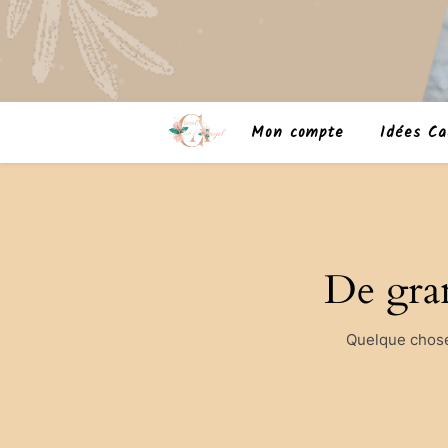
Mon compte
Idées Ca
De gran
Quelque chose 