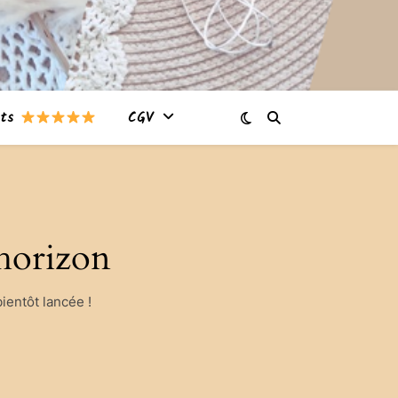
nts
CGV
’horizon
ientôt lancée !