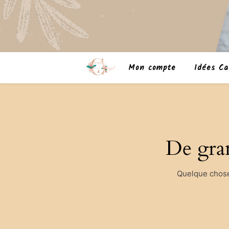
Mon compte
Idées Ca
De gran
Quelque chose 