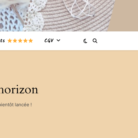
nts
CGV
’horizon
ientôt lancée !