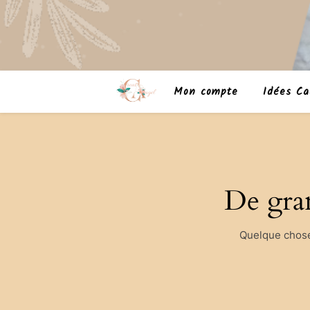
Mon compte
Idées Ca
De gran
Quelque chose 