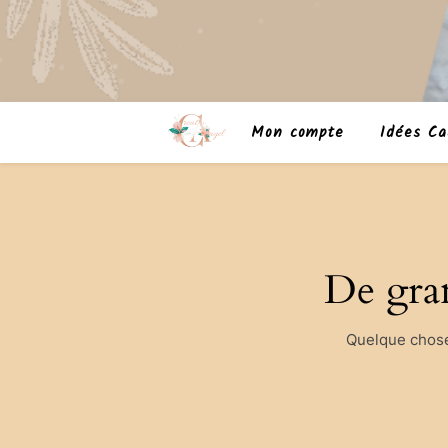
Mon compte
Idées Ca
De gran
Quelque chose 