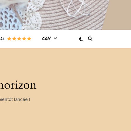
nts
CGV
’horizon
ientôt lancée !