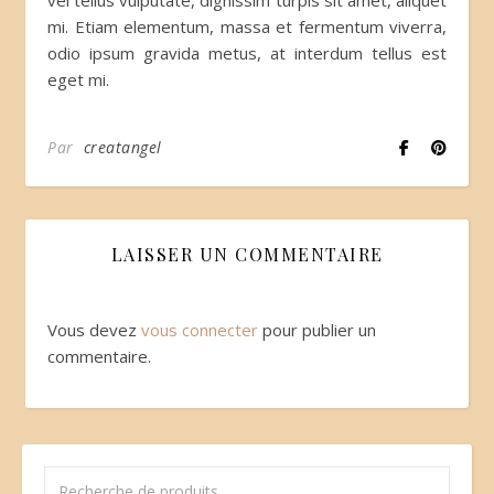
vel tellus vulputate, dignissim turpis sit amet, aliquet
mi. Etiam elementum, massa et fermentum viverra,
odio ipsum gravida metus, at interdum tellus est
eget mi.
Par
creatangel
LAISSER UN COMMENTAIRE
Vous devez
vous connecter
pour publier un
commentaire.
Recherche pour :